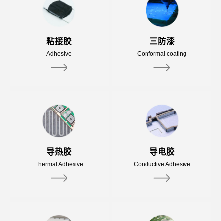
粘接胶
三防漆
Adhesive
Conformal coating
导热胶
导电胶
Thermal Adhesive
Conductive Adhesive