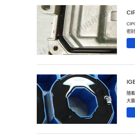
C
CI
密封
I
随着
大量