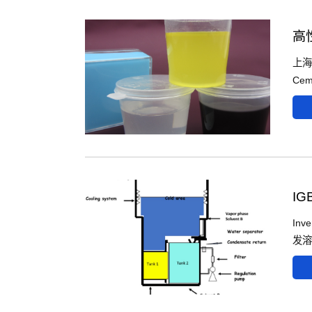
高
上海
Cem
I
In
发溶