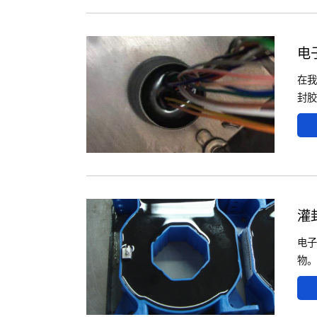
电
在我
封胶
灌
电子
物。