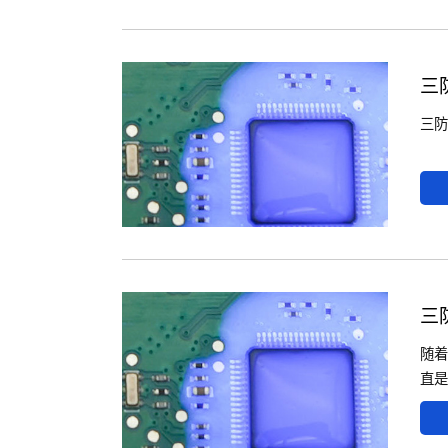
三
三防
三
随着
直是