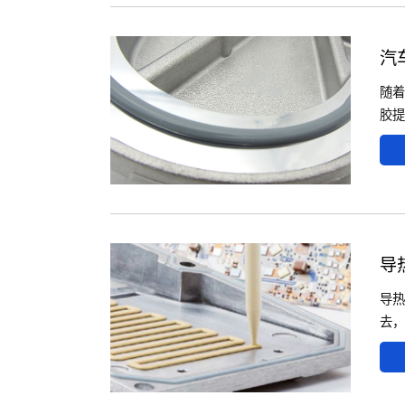
汽
随着
胶提
导
导热
去，