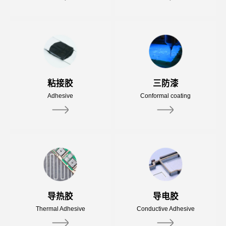
粘接胶
三防漆
Adhesive
Conformal coating
导热胶
导电胶
Thermal Adhesive
Conductive Adhesive